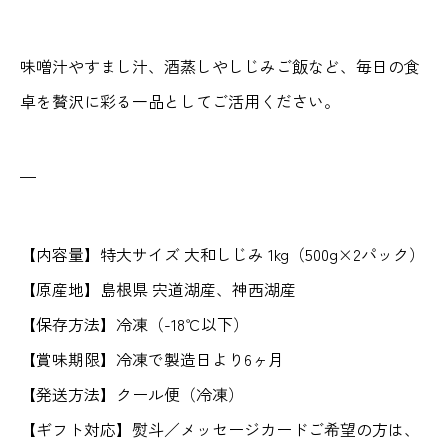
）
個
味噌汁やすまし汁、酒蒸しやしじみご飯など、毎日の食
卓を贅沢に彩る一品としてご活用ください。
—
【内容量】特大サイズ 大和しじみ 1kg（500g×2パック）
【原産地】島根県 宍道湖産、神西湖産
【保存方法】冷凍（-18℃以下）
【賞味期限】冷凍で製造日より6ヶ月
【発送方法】クール便（冷凍）
【ギフト対応】熨斗／メッセージカードご希望の方は、