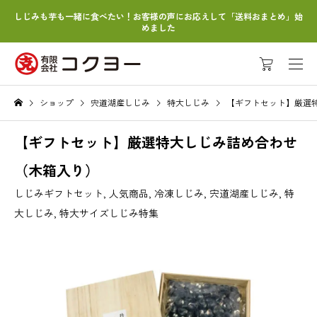
しじみも芋も一緒に食べたい！お客様の声にお応えして「送料おまとめ」始
めました
ショップ
宍道湖産しじみ
特大しじみ
【ギフトセット】厳選
【ギフトセット】厳選特大しじみ詰め合わせ
（木箱入り）
しじみギフトセット
,
人気商品
,
冷凍しじみ
,
宍道湖産しじみ
,
特
大しじみ
,
特大サイズしじみ特集