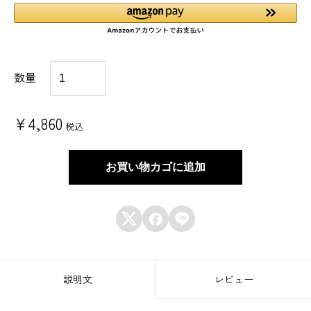
【
数量
ギ
フ
¥
4,860
税込
ト
セ
お買い物カゴに追加
ッ
ト



】
厳
選
説明文
レビュー
特