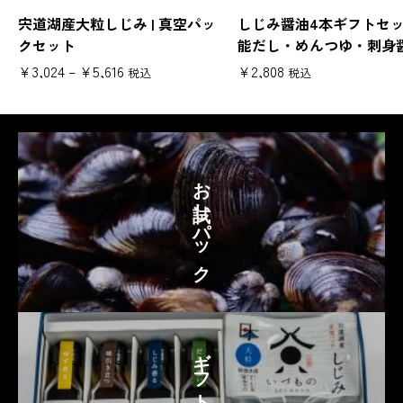
宍道湖産大粒しじみ | 真空パッ
しじみ醤油4本ギフトセット
クセット
能だし・めんつゆ・刺身
ぽん酢
価
¥
3,024
–
¥
5,616
¥
2,808
税込
税込
格
帯
:
¥
3
お試しパック
,
0
2
4
–
¥
5
,
ギフトセット
6
1