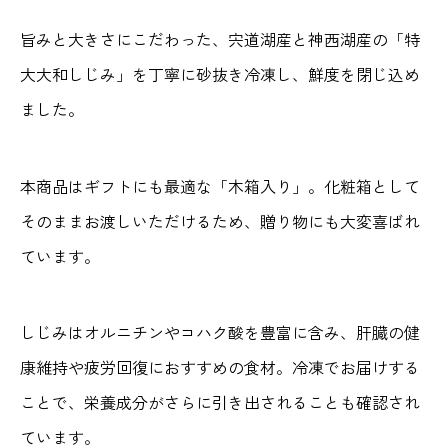
大
旨みと大きさにこだわった、宍道湖産と神西湖産の「特
し
じ
大大和しじみ」を丁寧に砂抜き冷凍し、鮮度を閉じ込め
み
ました。
詰
め
本商品はギフトにも最適な「木箱入り」。化粧箱として
合
そのままお渡しいただけるため、贈り物にも大変喜ばれ
わ
ています。
せ
（
木
しじみはオルニチンやコハク酸を豊富に含み、肝臓の健
箱
康維持や疲労回復におすすめの食材。冷凍でお届けする
入
ことで、栄養成分がさらに引き出されることも確認され
り
ています。