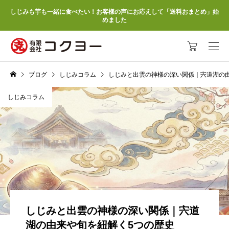
しじみも芋も一緒に食べたい！お客様の声にお応えして「送料おまとめ」始
めました
ブログ
しじみコラム
しじみと出雲の神様の深い関係｜宍道湖の
しじみコラム
しじみと出雲の神様の深い関係｜宍道
湖の由来や旬を紐解く5つの歴史