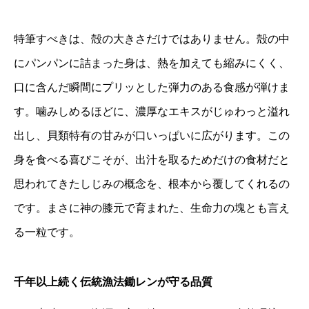
他産地とは違う！身が大きく濃厚な旨味の秘密
旬の時期を知ってより美味しく｜寒しじみと土用しじ
みの歴史
特筆すべきは、殻の大きさだけではありません。殻の中
出雲の神様としじみが結ぶ現代の縁
神域の恵みを食卓へ繋ぐ｜有限会社コクヨーがしじみ
にパンパンに詰まった身は、熱を加えても縮みにくく、
に込める情熱と職人技
まとめ｜出雲の歴史と文化をしじみと共に噛みしめる
口に含んだ瞬間にプリッとした弾力のある食感が弾けま
す。噛みしめるほどに、濃厚なエキスがじゅわっと溢れ
出し、貝類特有の甘みが口いっぱいに広がります。この
身を食べる喜びこそが、出汁を取るためだけの食材だと
思われてきたしじみの概念を、根本から覆してくれるの
です。まさに神の膝元で育まれた、生命力の塊とも言え
る一粒です。
千年以上続く伝統漁法鋤レンが守る品質