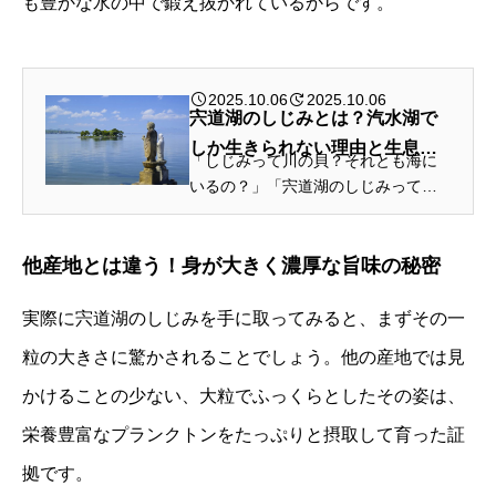
も豊かな水の中で鍛え抜かれているからです。
2025.10.06
2025.10.06
宍道湖のしじみとは？汽水湖で
しか生きられない理由と生息地
「しじみって川の貝？それとも海に
の特徴を解説
いるの？」「宍道湖のしじみって特
別って聞くけど、何が違うの？」そ
う思う方もいるかもしれません。 実
は、しじみが元気に育つ環境は“汽水
他産地とは違う！身が大きく濃厚な旨味の秘密
湖”と呼ばれる、川の淡水と海の海...
実際に宍道湖のしじみを手に取ってみると、まずその一
出雲の神様としじみの深い関係｜古事記や風土記に記
された歴史的背景
粒の大きさに驚かされることでしょう。他の産地では見
かけることの少ない、大粒でふっくらとしたその姿は、
縁結びの神様としじみの意外な共通点
宍道湖という地名の由来と神話の舞台
栄養豊富なプランクトンをたっぷりと摂取して育った証
なぜ宍道湖のしじみは特徴的なのか？神話の地が育む
理由
拠です。