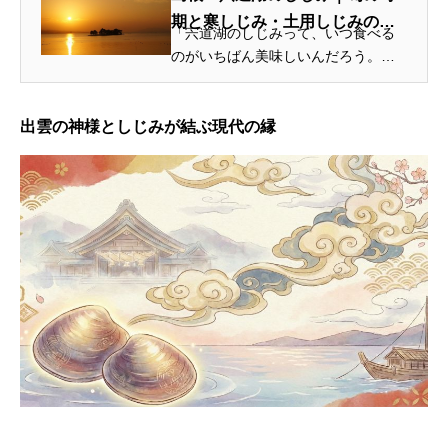
期と寒しじみ・土用しじみの違
「宍道湖のしじみって、いつ食べる
いを知る4ポイント
のがいちばん美味しいんだろう。」
そう思ったことはありませんか。本
記事は、島根・宍道湖でしじみの目
利きと鮮度管理に取り組む有限会社
出雲の神様としじみが結ぶ現代の縁
コクヨーが、旬の見極め方と味わい
の変...