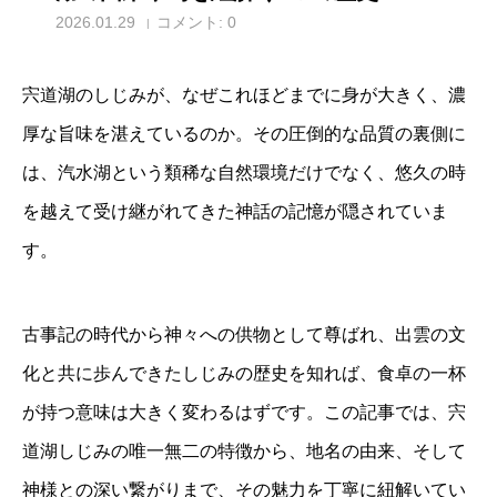
2026.01.29
コメント:
0
宍道湖のしじみが、
なぜこれほどまでに身が大きく、
濃
厚な旨味を湛えているのか。
その圧倒的な品質の裏側に
は、
汽水湖という類稀な自然環境だけでなく、
悠久の時
を越えて受け継がれてきた神話の記憶が隠されていま
す。
古事記の時代から神々への供物として尊ばれ、
出雲の文
化と共に歩んできたしじみの歴史を知れば、
食卓の一杯
が持つ意味は大きく変わるはずです。
この記事では、
宍
道湖しじみの唯一無二の特徴から、
地名の由来、
そして
神様との深い繋がりまで、
その魅力を丁寧に紐解いてい