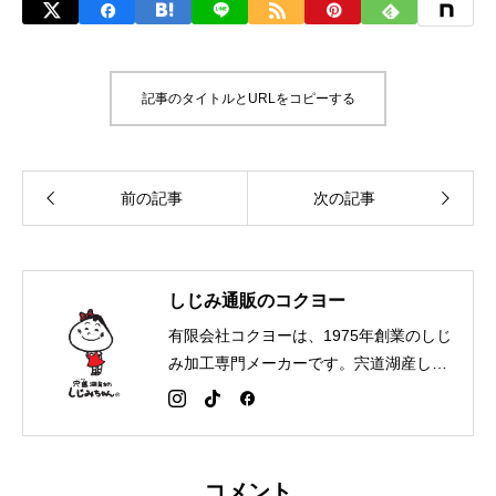
記事のタイトルとURLをコピーする
しじみ通販のコクヨー
有限会社コクヨーは、1975年創業のしじ
み加工専門メーカーです。宍道湖産しじ
みを漁師から直接仕入れ、自社工場で丁
寧に砂抜き・冷凍加工を行い、全国へお
届けしています。しじみ一筋50年。品質
と鮮度にこだわった商品を通じて、出雲
コメント