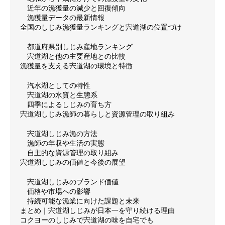
近年の漁獲量の減少と回復傾向
漁獲量データの最新情報
全国のしじみ漁獲量ランキングと宍道湖の位置づけ
都道府県別しじみ産地ランキング
宍道湖と他の主要産地との比較
漁獲量を支える宍道湖の環境と特徴
汽水湖としての特性
宍道湖の水質と生態系
四季によるしじみの育ち方
宍道湖しじみ漁師の暮らしと資源管理の取り組み
宍道湖しじみ漁の方法
漁師の年収や生活の実態
自主的な資源管理の取り組み
宍道湖しじみの価値と今後の展望
宍道湖しじみのブランド価値
価格や市場への影響
持続可能な漁業に向けた課題と未来
まとめ｜宍道湖しじみが日本一を守り続ける理由
コクヨーのしじみで宍道湖の味を自宅でも