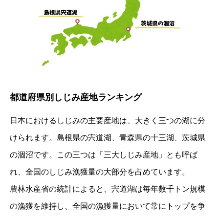
宍道湖のしじみ漁獲量とは？日本一を誇る理由
宍道湖しじみの特徴と読み方
都道府県別しじみ産地ランキング
なぜ宍道湖のしじみは日本一なのか
宍道湖のしじみ漁獲量の歴史と推移
日本におけるしじみの主要産地は、大きく三つの湖に分
昭和から平成にかけての漁獲量の変化
けられます。島根県の宍道湖、青森県の十三湖、茨城県
近年の漁獲量の減少と回復傾向
漁獲量データの最新情報
の涸沼です。この三つは「三大しじみ産地」とも呼ば
全国のしじみ漁獲量ランキングと宍道湖の位置づけ
れ、全国のしじみ漁獲量の大部分を占めています。
都道府県別しじみ産地ランキング
農林水産省の統計によると、宍道湖は毎年数千トン規模
宍道湖と他の主要産地との比較
漁獲量を支える宍道湖の環境と特徴
の漁獲を維持し、全国の漁獲量において常にトップを争
汽水湖としての特性