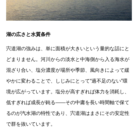
湖の広さと水質条件
宍道湖の強みは、単に面積が大きいという量的な話にと
どまりません。河川からの淡水と中海側から入る海水が
混ざり合い、塩分濃度が場所や季節、風向きによって緩
やかに変わることで、しじみにとって“過不足のない”環
境が広がっています。塩分が高すぎれば体力を消耗し、
低すぎれば成長が鈍る——その中庸を長い時間軸で保て
るのが汽水湖の特性であり、宍道湖はまさにその安定性
で群を抜いています。