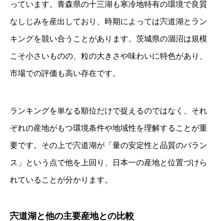
っています。青森県の十三湖も寒冷地特有の環境で良質
宍道湖の水質と生態系
四季によるしじみの育ち方
なしじみを産出しており、時期によっては宍道湖とラン
宍道湖しじみ漁師の暮らしと資源管理の取り組み
キングを競い合うことがあります。茨城県の涸沼は規模
宍道湖しじみ漁の方法
漁師の年収や生活の実態
こそ小さいものの、粒の大きさや味わいに特色があり、
自主的な資源管理の取り組み
市場での評価も高い存在です。
宍道湖しじみの価値と今後の展望
宍道湖しじみのブランド価値
価格や市場への影響
ランキングを単なる順位だけで捉えるのではなく、それ
持続可能な漁業に向けた課題と未来
まとめ｜宍道湖しじみが日本一を守り続ける理由
ぞれの産地がもつ環境条件や地域性を理解することが重
コクヨーのしじみで宍道湖の味を自宅でも
要です。その上で宍道湖が「量の安定性と品質のバラン
ス」という点で他を上回り、日本一の産地と位置づけら
れていることが分かります。
宍道湖と他の主要産地との比較